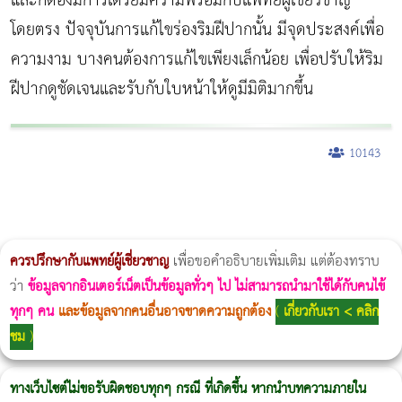
และก็ต้องมีการเตรียมความพร้อมกับแพทย์ผู้เชี่ยวชาญ
โดยตรง ปัจจุบันการแก้ไขร่องริมฝีปากนั้น มีจุดประสงค์เพื่อ
ความงาม บางคนต้องการแก้ไขเพียงเล็กน้อย เพื่อปรับให้ริม
ฝีปากดูชัดเจนและรับกับใบหน้าให้ดูมีมิติมากขึ้น
10143
ผู้หญิงนอนกรน
แก้อาการนอนกรนผู้หญิง
Morpheus8
วิธีลดพุงผู้หญิงเร่งด่วน 3 วัน
Body Slim
Morpheus8 กับ Ulthera
วิธีลดพุงผู้หญิง
CoolSculpting vs Emsculpt
Thermage Body
Morpheus Pro
Emsella
Emsculpt
บทความ Morpheus
romrawin
ควรปรึกษากับแพทย์ผู้เชี่ยวชาญ
เพื่อขอคำอธิบายเพิ่มเติม แต่ต้องทราบ
ว่า
ข้อมูลจากอินเตอร์เน็ตเป็นข้อมูลทั่วๆ ไป ไม่สามารถนำมาใช้ได้กับคนไข้
ทุกๆ คน
และข้อมูลจากคนอื่นอาจขาดความถูกต้อง
(
เกี่ยวกับเรา < คลิก
ชม
)
ทางเว็บไซต์ไม่ขอรับผิดชอบทุกๆ กรณี ที่เกิดขึ้น หากนำบทความภายใน