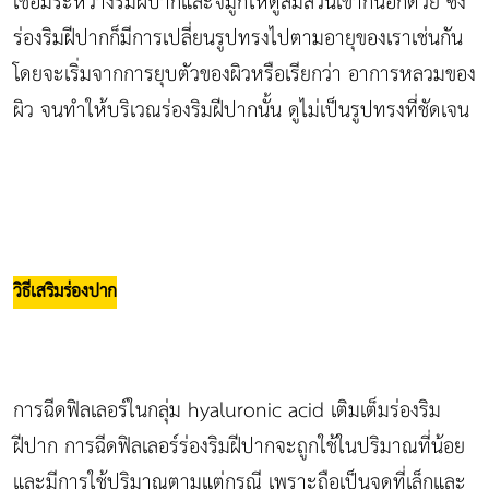
เชื่อมระหว่างริมฝีปากและจมูกให้ดูสมส่วนเข้ากันอีกด้วย ซึ่ง
ร่องริมฝีปากก็มีการเปลี่ยนรูปทรงไปตามอายุของเราเช่นกัน
โดยจะเริ่มจากการยุบตัวของผิวหรือเรียกว่า อาการหลวมของ
ผิว จนทำให้บริเวณร่องริมฝีปากนั้น ดูไม่เป็นรูปทรงที่ชัดเจน
วิธีเสริมร่องปาก
การฉีดฟิลเลอร์ในกลุ่ม hyaluronic acid เติมเต็มร่องริม
ฝีปาก การฉีดฟิลเลอร์ร่องริมฝีปากจะถูกใช้ในปริมาณที่น้อย
และมีการใช้ปริมาณตามแต่กรณี เพราะถือเป็นจุดที่เล็กและ