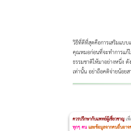
วิธีที่ดีที่สุดคือการเสริม
คุณหมอก่อนที่จะทำการแก้ไข 
ธรรมชาติให้มาอย่างหนึ่ง ดั
เท่านั้น อย่าถือคติจ่ายน้
ผู้หญิงนอนกรน
แก้อาการนอนกรนผู้หญิง
Morpheus8
วิธีลดพุงผู้หญิงเร่งด่วน 3 วัน
Body Slim
Morpheus8 กับ Ulthera
วิธีลดพุงผู้หญิง
CoolSculpting vs Emsculpt
ควรปรึกษากับแพทย์ผู้เชี่ยวชาญ
เพื
ทุกๆ คน
และข้อมูลจากคนอื่นอาจ