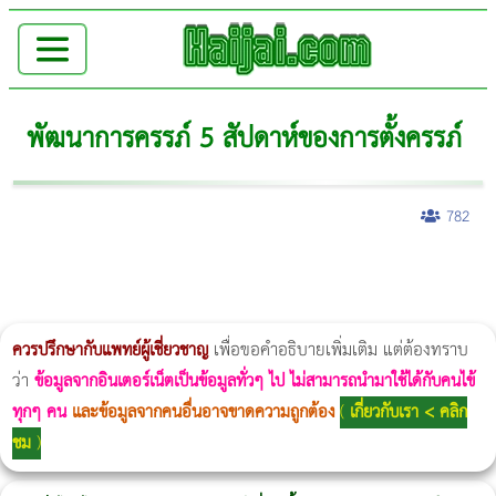
พัฒนาการครรภ์ 5 สัปดาห์ของการตั้งครรภ์
782
ผู้หญิงนอนกรน
แก้อาการนอนกรนผู้หญิง
Morpheus8
วิธีลดพุงผู้หญิงเร่งด่วน 3 วัน
Body Slim
Morpheus8 กับ Ulthera
วิธีลดพุงผู้หญิง
CoolSculpting vs Emsculpt
Thermage Body
Morpheus Pro
Emsella
Emsculpt
บทความ Morpheus
romrawin
ควรปรึกษากับแพทย์ผู้เชี่ยวชาญ
เพื่อขอคำอธิบายเพิ่มเติม แต่ต้องทราบ
ว่า
ข้อมูลจากอินเตอร์เน็ตเป็นข้อมูลทั่วๆ ไป ไม่สามารถนำมาใช้ได้กับคนไข้
ทุกๆ คน
และข้อมูลจากคนอื่นอาจขาดความถูกต้อง
(
เกี่ยวกับเรา < คลิก
ชม
)