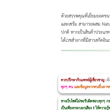
ด้วยสรรพคุณที่เยี่ยมยอดขน
และเซรัม สามารถผสม Natur
ปกติ หากเป็นสินค้าประเภทน
ได้เวชสำอางที่มีสารสกัดอิน
ผู้หญิงนอนกรน
แก้อาการนอนกรนผู้หญิง
Morpheus8
วิธีลดพุงผู้หญิงเร่งด่วน 3 วัน
Body Slim
Morpheus8 กับ Ulthera
วิธีลดพุงผู้หญิง
CoolSculpting vs Emsculpt
ควรปรึกษากับแพทย์ผู้เชี่ยวชาญ
เพื
ทุกๆ คน
และข้อมูลจากคนอื่นอาจ
ทางเว็บไซต์ไม่ขอรับผิดชอบทุกๆ กร
เป็นเพียงกระบอกเสียง !! ให้ความร