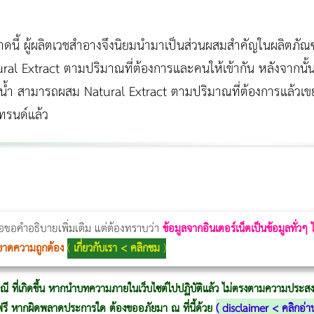
าดนี้ ผู้ผลิตเวชสำอางจึงนิยมนำมาเป็นส่วนผสมสำคัญในผลิตภัณฑ์
al Extract ตามปริมาณที่ต้องการและคนให้เข้ากัน หลังจากนั้น
้ำ สามารถผสม Natural Extract ตามปริมาณที่ต้องการแล้วเขย่าข
เทรนด์แล้ว
Thermage Body
Morpheus Pro
Emsella
Emsculpt
บทความ Morpheus
romrawin
่อขอคำอธิบายเพิ่มเติม แต่ต้องทราบว่า
ข้อมูลจากอินเตอร์เน็ตเป็นข้อมูลทั่วๆ
ขาดความถูกต้อง
(
เกี่ยวกับเรา < คลิกชม
)
ณี ที่เกิดขึ้น หากนำบทความภายในเว็บไซต์ไปปฏิบัติแล้ว ไม่ตรงตามความประสงค์
ู้ฟรี หากผิดพลาดประการใด ต้องขออภัยมา ณ ที่นี้ด้วย
(
disclaimer < คลิกอ่า