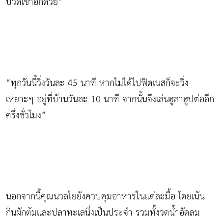
ปวดเข่าอีกด้วย”
“ทุกวันนี้วิ่งวันละ 45 นาที หากไม่ได้ไปฟิตเนสก็จะวิ่ง
เหยาะๆ อยู่ที่บ้านวันละ 10 นาที จากนั้นจึงเล่นฮูลาฮูปต่ออีก
ครึ่งชั่วโมง”
นอกจากนี้คุณนวลใยยังควบคุมอาหารในแต่ละมื้อ โดยเน้น
กินผักต้มและปลาทะเลนึ่งเป็นประจำ รวมทั้งวดน้ำอัดลม