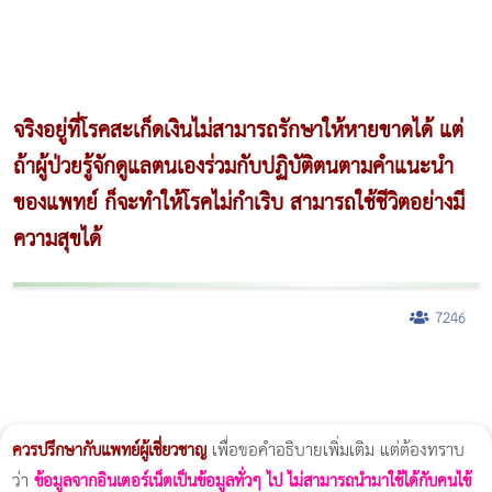
จริงอยู่ที่โรคสะเก็ดเงินไม่สามารถรักษาให้หายขาดได้ แต่
ถ้าผู้ป่วยรู้จักดูแลตนเองร่วมกับปฏิบัติตนตามคำแนะนำ
ของแพทย์ ก็จะทำให้โรคไม่กำเริบ สามารถใช้ชีวิตอย่างมี
ความสุขได้
7246
ผู้หญิงนอนกรน
แก้อาการนอนกรนผู้หญิง
Morpheus8
วิธีลดพุงผู้หญิงเร่งด่วน 3 วัน
Body Slim
Morpheus8 กับ Ulthera
วิธีลดพุงผู้หญิง
CoolSculpting vs Emsculpt
Thermage Body
Morpheus Pro
Emsella
Emsculpt
บทความ Morpheus
romrawin
ควรปรึกษากับแพทย์ผู้เชี่ยวชาญ
เพื่อขอคำอธิบายเพิ่มเติม แต่ต้องทราบ
ว่า
ข้อมูลจากอินเตอร์เน็ตเป็นข้อมูลทั่วๆ ไป ไม่สามารถนำมาใช้ได้กับคนไข้