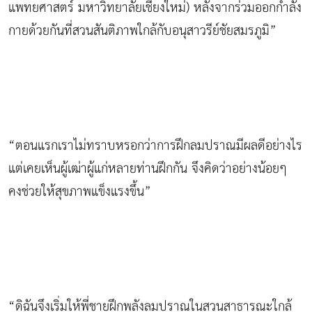
แพทยศาสตร์ มหาวิทยาลัยเชียงใหม่) หลังจากร่วมออกกำลัง
กายด้วยกันที่สวนสันติภาพใกล้กับอนุสาวรีย์ชัยสมรภูมิ”
“ตอนแรกเราไม่ทราบหรอกว่าการฝึกลมปราณมีผลดีอย่างไร
แต่เคยเห็นผู้เฒ่าผู้แก่หลายท่านฝึกกัน จึงคิดว่าอย่างน้อยๆ
คงช่วยให้สุขภาพแข็งแรงขึ้น”
“ดิฉันจึงเริ่มให้พี่ชายฝึกพลังลมปราณในสวนสาธารณะใกล้