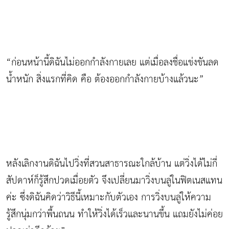
“ก่อนหน้านี้ดิฉันไม่ออกกำลังกายเลย แต่เมื่อลงชื่อแข่งขันลด
น้ำหนัก สิ่งแรกที่คิด คือ ต้องออกกำลังกายบ้างแล้วนะ”
หลังเลิกงานดิฉันไปวิ่งที่สวนสาธารณะใกล้บ้าน แต่วิ่งได้ไม่กี่
สัปดาห์ก็รู้สึกปวดเมื่อยตัว จึงเปลี่ยนมาวิ่งบนลู่ในฟิตเนสแทน
ค่ะ ซึ่งดิฉันคิดว่าวิธีนี้เหมาะกับตัวเอง การวิ่งบนลู่ให้ความ
รู้สึกนุ่มกว่าพื้นถนน ทำให้วิ่งได้เร็วและนานขึ้น แถมยังไม่ค่อย