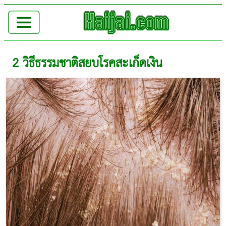
2 วิธีธรรมชาติสยบโรคสะเก็ดเงิน