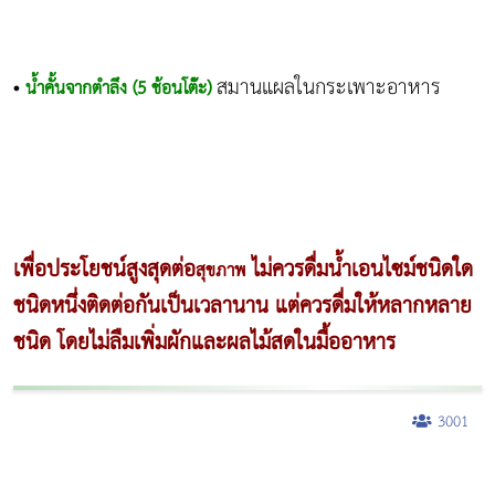
สมานแผลในกระเพาะอาหาร
•
น้ำคั้นจากตำลึง (5 ช้อนโต๊ะ)
เพื่อประโยชน์สูงสุดต่อ
ไม่ควรดื่มน้ำเอนไซม์ชนิดใด
สุขภาพ
ชนิดหนึ่งติดต่อกันเป็นเวลานาน แต่ควรดื่มให้หลากหลาย
ชนิด โดยไม่ลืมเพิ่มผักและผลไม้สดในมื้ออาหาร
3001
ผู้หญิงนอนกรน
แก้อาการนอนกรนผู้หญิง
Morpheus8
วิธีลดพุงผู้หญิงเร่งด่วน 3 วัน
Body Slim
Morpheus8 กับ Ulthera
วิธีลดพุงผู้หญิง
CoolSculpting vs Emsculpt