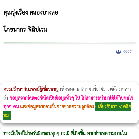
คุณรุ่งเรือง คลองบางลอ
โภชนากร ฟิลิปเวน
6997
ผู้หญิงนอนกรน
แก้อาการนอนกรนผู้หญิง
Morpheus8
วิธีลดพุงผู้หญิงเร่งด่วน 3 วัน
Body Slim
Morpheus8 กับ Ulthera
วิธีลดพุงผู้หญิง
CoolSculpting vs Emsculpt
Thermage Body
Morpheus Pro
Emsella
Emsculpt
บทความ Morpheus
romrawin
ควรปรึกษากับแพทย์ผู้เชี่ยวชาญ
เพื่อขอคำอธิบายเพิ่มเติม แต่ต้องทราบ
ว่า
ข้อมูลจากอินเตอร์เน็ตเป็นข้อมูลทั่วๆ ไป ไม่สามารถนำมาใช้ได้กับคนไข้
ทุกๆ คน
และข้อมูลจากคนอื่นอาจขาดความถูกต้อง
(
เกี่ยวกับเรา < คลิก
ชม
)
ทางเว็บไซต์ไม่ขอรับผิดชอบทุกๆ กรณี ที่เกิดขึ้น หากนำบทความภายใน