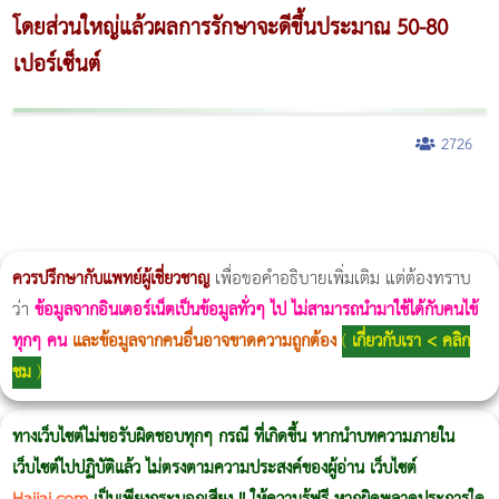
โดยส่วนใหญ่แล้วผลการรักษาจะดีขึ้นประมาณ 50-80
เปอร์เซ็นต์
2726
ผู้หญิงนอนกรน
แก้อาการนอนกรนผู้หญิง
Morpheus8
วิธีลดพุงผู้หญิงเร่งด่วน 3 วัน
Body Slim
Morpheus8 กับ Ulthera
วิธีลดพุงผู้หญิง
CoolSculpting vs Emsculpt
Thermage Body
Morpheus Pro
Emsella
Emsculpt
บทความ Morpheus
romrawin
ควรปรึกษากับแพทย์ผู้เชี่ยวชาญ
เพื่อขอคำอธิบายเพิ่มเติม แต่ต้องทราบ
ว่า
ข้อมูลจากอินเตอร์เน็ตเป็นข้อมูลทั่วๆ ไป ไม่สามารถนำมาใช้ได้กับคนไข้
ทุกๆ คน
และข้อมูลจากคนอื่นอาจขาดความถูกต้อง
(
เกี่ยวกับเรา < คลิก
ชม
)
ทางเว็บไซต์ไม่ขอรับผิดชอบทุกๆ กรณี ที่เกิดขึ้น หากนำบทความภายใน
เว็บไซต์ไปปฏิบัติแล้ว ไม่ตรงตามความประสงค์ของผู้อ่าน เว็บไซต์