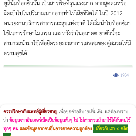
ทูลินั่มท็อกซินนั้น เป็นสารพิษที่รุนแรงมาก หากสูดดมหรือ
ฉีดเข้าไปในปริมาณมากอาจทำให้เสียชีวิตได้ ในปี 2012
หน่วยงานบริการสาธารณะสุขแห่งชาติ ได้เริ่มนำโบท็อกซ์มา
ใช้ในการรักษาไมเกรน และหวังว่าในอนาคต ยาตัวนี้จะ
สามารถนำมาใช้เพื่อยืดระยะเวลาการเสพสมของคู่สมรสให้มี
ความสุขได้
1984
ผู้หญิงนอนกรน
แก้อาการนอนกรนผู้หญิง
Morpheus8
วิธีลดพุงผู้หญิงเร่งด่วน 3 วัน
Body Slim
Morpheus8 กับ Ulthera
วิธีลดพุงผู้หญิง
CoolSculpting vs Emsculpt
Thermage Body
Morpheus Pro
Emsella
Emsculpt
บทความ Morpheus
romrawin
ควรปรึกษากับแพทย์ผู้เชี่ยวชาญ
เพื่อขอคำอธิบายเพิ่มเติม แต่ต้องทราบ
ว่า
ข้อมูลจากอินเตอร์เน็ตเป็นข้อมูลทั่วๆ ไป ไม่สามารถนำมาใช้ได้กับคนไข้
ทุกๆ คน
และข้อมูลจากคนอื่นอาจขาดความถูกต้อง
(
เกี่ยวกับเรา < คลิก