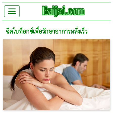
ฉีดโบท็อกซ์เพื่อรักษาอาการหลั่งเร็ว