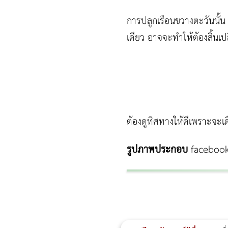
การปลูกเรือนขวางตะวันนั้น 
เดียว อาจจะทำให้ต้องสิ้นเ
ต้องดูทิศทางให้ดีเพราะจะเ
รูปภาพประกอบ
facebook
ผู้หญิงนอนกรน
แก้อาการนอนกรนผู้หญิง
Morpheus8
วิธีลดพุงผู้หญิงเร่งด่วน 3 วัน
Body Slim
Morpheus8 กับ Ulthera
วิธีลดพุงผู้หญิง
CoolSculpting vs Emsculpt