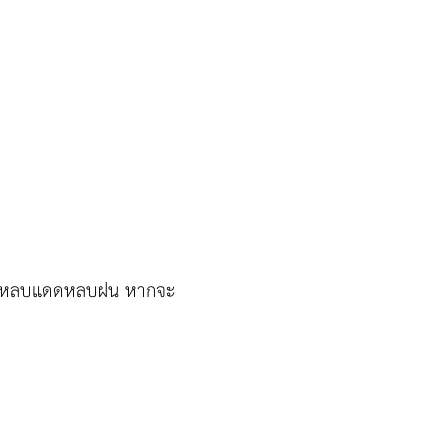
่อาศัลหลบแดดหลบฝน หากจะ