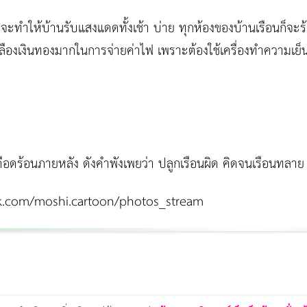
จะทำให้บ้านรับแสงแดดทั้งเช้า บ่าย ทุกห้องของบ้านเรือนก็จะร้
ปลืองเงินทองมากในการจ่ายค่าไฟ เพราะต้องใช้เครื่องทำความเย็
ดือดร้อนภายหลัง ดังคำพังเพยว่า ปลูกเรือนผิด คิดจนเรือนทลาย
.com/moshi.cartoon/photos_stream
Thermage Body
Morpheus Pro
Emsella
Emsculpt
บทความ Morpheus
romrawin