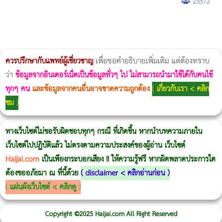
23572
ผู้หญิงนอนกรน
แก้อาการนอนกรนผู้หญิง
Morpheus8
วิธีลดพุงผู้หญิงเร่งด่วน 3 วัน
Body Slim
Morpheus8 กับ Ulthera
วิธีลดพุงผู้หญิง
CoolSculpting vs Emsculpt
Thermage Body
Morpheus Pro
Emsella
Emsculpt
บทความ Morpheus
romrawin
ควรปรึกษากับแพทย์ผู้เชี่ยวชาญ
เพื่อขอคำอธิบายเพิ่มเติม แต่ต้องทราบ
ว่า
ข้อมูลจากอินเตอร์เน็ตเป็นข้อมูลทั่วๆ ไป ไม่สามารถนำมาใช้ได้กับคนไข้
ทุกๆ คน
และข้อมูลจากคนอื่นอาจขาดความถูกต้อง
(
เกี่ยวกับเรา < คลิก
ชม
)
ทางเว็บไซต์ไม่ขอรับผิดชอบทุกๆ กรณี ที่เกิดขึ้น หากนำบทความภายใน
เว็บไซต์ไปปฏิบัติแล้ว ไม่ตรงตามความประสงค์ของผู้อ่าน เว็บไซต์
Haijai.com
เป็นเพียงกระบอกเสียง !! ให้ความรู้ฟรี หากผิดพลาดประการใด
ต้องขออภัยมา ณ ที่นี้ด้วย
(
disclaimer < คลิกอ่านก่อน
)
(
แผ่นผังเว็บไซต์ < คลิกดู
)
Copyright ©2025 Haijai.com All Right Reserved