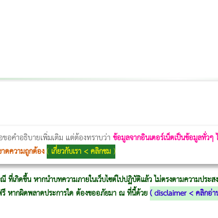
Thermage Body
Morpheus Pro
Emsella
Emsculpt
บทความ Morpheus
romrawin
่อขอคำอธิบายเพิ่มเติม แต่ต้องทราบว่า
ข้อมูลจากอินเตอร์เน็ตเป็นข้อมูลทั่วๆ
ขาดความถูกต้อง
(
เกี่ยวกับเรา < คลิกชม
)
ณี ที่เกิดขึ้น หากนำบทความภายในเว็บไซต์ไปปฏิบัติแล้ว ไม่ตรงตามความประสงค์
ู้ฟรี หากผิดพลาดประการใด ต้องขออภัยมา ณ ที่นี้ด้วย
(
disclaimer < คลิกอ่า