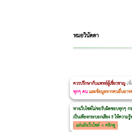
หมอวินัดดา
ผู้หญิงนอนกรน
แก้อาการนอนกรนผู้หญิง
Morpheus8
วิธีลดพุงผู้หญิงเร่งด่วน 3 วัน
Body Slim
Morpheus8 กับ Ulthera
วิธีลดพุงผู้หญิง
CoolSculpting vs Emsculpt
ควรปรึกษากับแพทย์ผู้เชี่ยวชาญ
เพื
ทุกๆ คน
และข้อมูลจากคนอื่นอาจ
ทางเว็บไซต์ไม่ขอรับผิดชอบทุกๆ กร
เป็นเพียงกระบอกเสียง !! ให้ความร
(
แผ่นผังเว็บไซต์ < คลิกดู
)