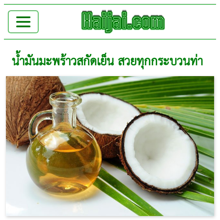
น้ำมันมะพร้าวสกัดเย็น สวยทุกกระบวนท่า