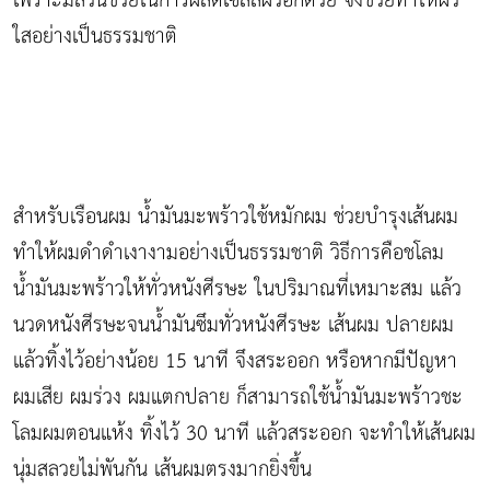
เพราะมีส่วนช่วยในการผลัดเซลล์ผิวอีกด้วย จึงช่วยทำให้ผิว
ใสอย่างเป็นธรรมชาติ
สำหรับเรือนผม น้ำมันมะพร้าวใช้หมักผม ช่วยบำรุงเส้นผม
ทำให้ผมดำดำเงางามอย่างเป็นธรรมชาติ วิธีการคือชโลม
น้ำมันมะพร้าวให้ทั่วหนังศีรษะ ในปริมาณที่เหมาะสม แล้ว
นวดหนังศีรษะจนน้ำมันซึมทั่วหนังศีรษะ เส้นผม ปลายผม
แล้วทิ้งไว้อย่างน้อย 15 นาที จึงสระออก หรือหากมีปัญหา
ผมเสีย ผมร่วง ผมแตกปลาย ก็สามารถใช้น้ำมันมะพร้าวชะ
โลมผมตอนแห้ง ทิ้งไว้ 30 นาที แล้วสระออก จะทำให้เส้นผม
นุ่มสลวยไม่พันกัน เส้นผมตรงมากยิ่งขึ้น