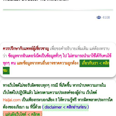
4108
ผู้หญิงนอนกรน
แก้อาการนอนกรนผู้หญิง
Morpheus8
วิธีลดพุงผู้หญิงเร่งด่วน 3 วัน
Body Slim
Morpheus8 กับ Ulthera
วิธีลดพุงผู้หญิง
CoolSculpting vs Emsculpt
Thermage Body
Morpheus Pro
Emsella
Emsculpt
บทความ Morpheus
romrawin
ควรปรึกษากับแพทย์ผู้เชี่ยวชาญ
เพื่อขอคำอธิบายเพิ่มเติม แต่ต้องทราบ
ว่า
ข้อมูลจากอินเตอร์เน็ตเป็นข้อมูลทั่วๆ ไป ไม่สามารถนำมาใช้ได้กับคนไข้
ทุกๆ คน
และข้อมูลจากคนอื่นอาจขาดความถูกต้อง
(
เกี่ยวกับเรา < คลิก
ชม
)
ทางเว็บไซต์ไม่ขอรับผิดชอบทุกๆ กรณี ที่เกิดขึ้น หากนำบทความภายใน
เว็บไซต์ไปปฏิบัติแล้ว ไม่ตรงตามความประสงค์ของผู้อ่าน เว็บไซต์
Haijai.com
เป็นเพียงกระบอกเสียง !! ให้ความรู้ฟรี หากผิดพลาดประการใด
ต้องขออภัยมา ณ ที่นี้ด้วย
(
disclaimer < คลิกอ่านก่อน
)
(
แผ่นผังเว็บไซต์ < คลิกดู
)