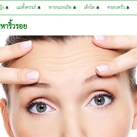
หญิง
แม่ตั้งครรภ์
ทารกแรกเกิด
เด็กโต
ครอบครัว
หาริ้วรอย