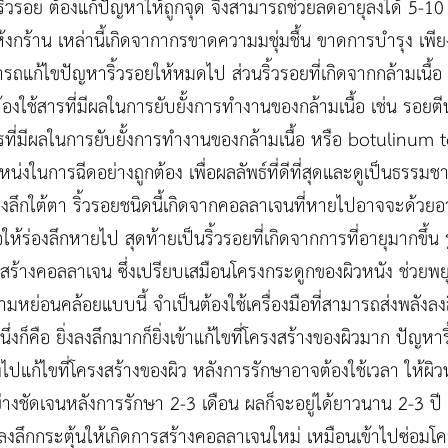
้วรอย ต้องแก้ปัญหาให้ถูกจุด จึงสามารถช่วยลดอายุลงได้ 5-10 ปี 
งกร้าน เหล่านี้เกิดจากากรขาดความมชุ่มชื้น ขาดการบำรุง เพียงใ
ารถแก้ไขปัญหาริ้วรอยให้หมดไป ส่วนริ้วรอยที่เกิดจากกล้ามเนื้
้องใช้สารที่มีผลในการยับยั้งการทำงานของกล้ามเนื้อ เช่น รอย
ารที่มีผลในการยับยั้งการทำงานของกล้ามเนื้อ หรือ botulinum to
น่งในการฉีดอย่างถูกต้อง เพื่อผลลัพธ์ที่ดีที่สุดและดูเป็นธรรมชาติ
องลึกใต้ตา ริ้วรอยชนิดนี้เกิดจากคอลลาเจนที่หายไปอาจจะด้วยอายุ
่อให้ร่องลึกหายไป สุดท้ายเป็นริ้วรอยที่เกิดจากการที่อายุมากขึ้น
ไม่สร้างคอลลาเจน ซึ่งเปรียบเสมือนโครงกระดูกของผิวหนัง ช่วยพยุ
วามหย่อนคล้อยแบบนี้ จำเป็นต้องใช้เครื่องมือที่สามารถส่งพลังลง
นึ่งก็คือ ยิ่งลงลึกมากก็ยิ่งเข้าแก้ไขที่โครงสร้างของผิวมาก ปัญห
งไปแก้ไขที่โครงสร้างของผิว หลังการรักษาอาจต้องใช้เวลา ให้ผิว
างชัดเจนหลังการรักษา 2-3 เดือน ผลก็จะอยู่ได้ยาวนาน 2-3 ปี เคร
นลงลึกกระตุ้นให้เกิดการสร้างคอลลาเจนใหม่ เหมือนเข้าไปซ่อมโค