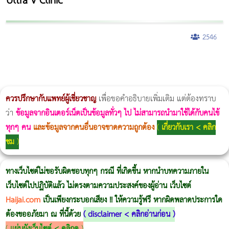
Ultra V Clinic
2546
ผู้หญิงนอนกรน
แก้อาการนอนกรนผู้หญิง
Morpheus8
วิธีลดพุงผู้หญิงเร่งด่วน 3 วัน
Body Slim
Morpheus8 กับ Ulthera
วิธีลดพุงผู้หญิง
CoolSculpting vs Emsculpt
Thermage Body
Morpheus Pro
Emsella
Emsculpt
บทความ Morpheus
romrawin
ควรปรึกษากับแพทย์ผู้เชี่ยวชาญ
เพื่อขอคำอธิบายเพิ่มเติม แต่ต้องทราบ
ว่า
ข้อมูลจากอินเตอร์เน็ตเป็นข้อมูลทั่วๆ ไป ไม่สามารถนำมาใช้ได้กับคนไข้
ทุกๆ คน
และข้อมูลจากคนอื่นอาจขาดความถูกต้อง
(
เกี่ยวกับเรา < คลิก
ชม
)
ทางเว็บไซต์ไม่ขอรับผิดชอบทุกๆ กรณี ที่เกิดขึ้น หากนำบทความภายใน
เว็บไซต์ไปปฏิบัติแล้ว ไม่ตรงตามความประสงค์ของผู้อ่าน เว็บไซต์
Haijai.com
เป็นเพียงกระบอกเสียง !! ให้ความรู้ฟรี หากผิดพลาดประการใด
ต้องขออภัยมา ณ ที่นี้ด้วย
(
disclaimer < คลิกอ่านก่อน
)
(
แผ่นผังเว็บไซต์ < คลิกดู
)