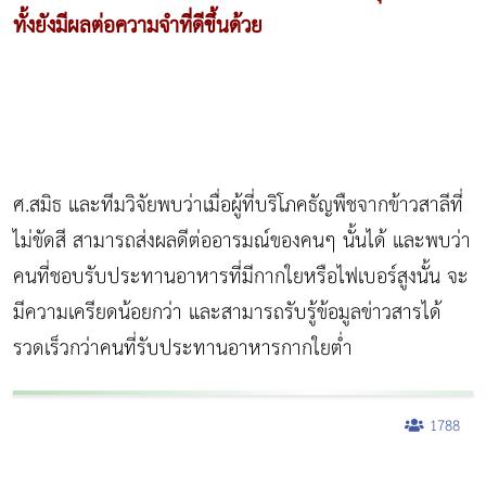
ทั้งยังมีผลต่อความจำที่ดีขึ้นด้วย
ศ.สมิธ และทีมวิจัยพบว่าเมื่อผู้ที่บริโภคธัญพืชจากข้าวสาลีที่
ไม่ขัดสี สามารถส่งผลดีต่ออารมณ์ของคนๆ นั้นได้ และพบว่า
คนที่ชอบรับประทานอาหารที่มีกากใยหรือไฟเบอร์สูงนั้น จะ
มีความเครียดน้อยกว่า และสามารถรับรู้ข้อมูลข่าวสารได้
รวดเร็วกว่าคนที่รับประทานอาหารกากใยต่ำ
1788
ผู้หญิงนอนกรน
แก้อาการนอนกรนผู้หญิง
Morpheus8
วิธีลดพุงผู้หญิงเร่งด่วน 3 วัน
Body Slim
Morpheus8 กับ Ulthera
วิธีลดพุงผู้หญิง
CoolSculpting vs Emsculpt