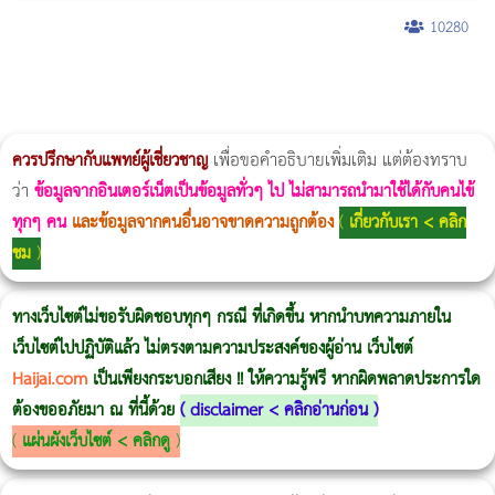
10280
ผู้หญิงนอนกรน
แก้อาการนอนกรนผู้หญิง
Morpheus8
วิธีลดพุงผู้หญิงเร่งด่วน 3 วัน
Body Slim
Morpheus8 กับ Ulthera
วิธีลดพุงผู้หญิง
CoolSculpting vs Emsculpt
Thermage Body
Morpheus Pro
Emsella
Emsculpt
บทความ Morpheus
romrawin
ควรปรึกษากับแพทย์ผู้เชี่ยวชาญ
เพื่อขอคำอธิบายเพิ่มเติม แต่ต้องทราบ
ว่า
ข้อมูลจากอินเตอร์เน็ตเป็นข้อมูลทั่วๆ ไป ไม่สามารถนำมาใช้ได้กับคนไข้
ทุกๆ คน
และข้อมูลจากคนอื่นอาจขาดความถูกต้อง
(
เกี่ยวกับเรา < คลิก
ชม
)
ทางเว็บไซต์ไม่ขอรับผิดชอบทุกๆ กรณี ที่เกิดขึ้น หากนำบทความภายใน
เว็บไซต์ไปปฏิบัติแล้ว ไม่ตรงตามความประสงค์ของผู้อ่าน เว็บไซต์
Haijai.com
เป็นเพียงกระบอกเสียง !! ให้ความรู้ฟรี หากผิดพลาดประการใด
ต้องขออภัยมา ณ ที่นี้ด้วย
(
disclaimer < คลิกอ่านก่อน
)
(
แผ่นผังเว็บไซต์ < คลิกดู
)