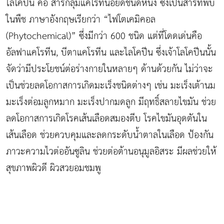
ไลโคปีน คือ สารกลุ่มแคโรทีนอยด์ชนิดหนึ่ง ซึ่งเป็นสารที่พบ
ในพืช ภาษาอังกฤษเรียกว่า “ไฟโตเคมิคอล
(Phytochemical)” ซึ่งมีกว่า 600 ชนิด แต่ที่โดดเด่นคือ
อัลฟาแคโรทีน, บีตาแคโรทีน และไลโคปีน ซึ่งเจ้าโลโคปีนนั้น
จัดว่ามีประโยชน์ต่อร่างกายในหลายๆ ด้านด้วยกัน ไม่ว่าจะ
เป็นช่วยลดโอกาสการเกิดมะเร็งชนิดต่างๆ เช่น มะเร็งเต้านม
มะเร็งต่อมลูกหมาก มะเร็งปากมดลูก มีฤทธิ์สลายไขมัน ช่วย
ลดโอกาสการเกิดโรคเส้นเลือดสมองตีบ โรคไขมันอุดตันใน
เส้นเลือด ช่วยควบคุมและลดกระดับน้ำตาลในเลือด ป้องกัน
ภาวะความไวต่ออันซูลิน ช่วยต่อต้านอนุมูลอิสระ มีผลช่วยให้
สุขภาพผิวดี ผิวสวยอมชมพู