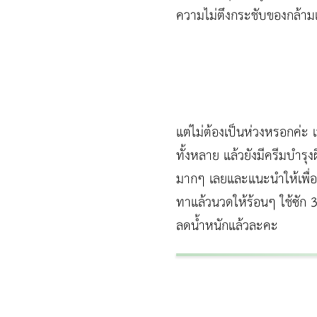
ความไม่ตึงกระชับของกล้ามเ
แต่ไม่ต้องเป็นห่วงหรอกค่ะ 
ทั้งหลาย แล้วยังมีครีมบำรุง
มากๆ เลยและแนะนำให้เพื่อ
ทาแล้วนวดให้ร้อนๆ ใช้ซัก 3
ลดน้ำหนักแล้วละคะ
ผู้หญิงนอนกรน
แก้อาการนอนกรนผู้หญิง
Morpheus8
วิธีลดพุงผู้หญิงเร่งด่วน 3 วัน
Body Slim
Morpheus8 กับ Ulthera
วิธีลดพุงผู้หญิง
CoolSculpting vs Emsculpt