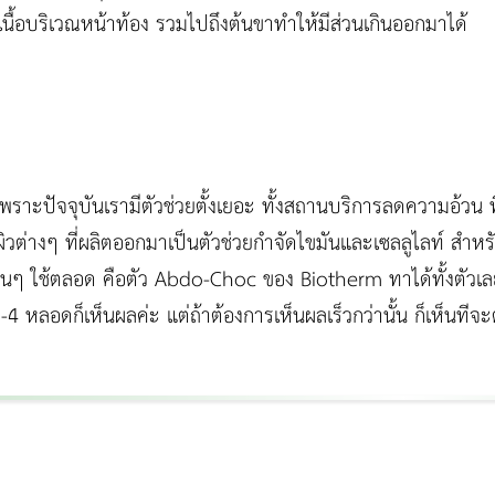
นื้อบริเวณหน้าท้อง รวมไปถึงต้นขาทำให้มีส่วนเกินออกมาได้
เพราะปัจจุบันเรามีตัวช่วยตั้งเยอะ ทั้งสถานบริการลดความอ้วน ท
ผิวต่างๆ ที่ผลิตออกมาเป็นตัวช่วยกำจัดไขมันและเซลลูไลท์ สำหรับ
นๆ ใช้ตลอด คือตัว Abdo-Choc ของ Biotherm ทาได้ทั้งตัวเล
-4 หลอดก็เห็นผลค่ะ แต่ถ้าต้องการเห็นผลเร็วกว่านั้น ก็เห็นทีจ
Thermage Body
Morpheus Pro
Emsella
Emsculpt
บทความ Morpheus
romrawin