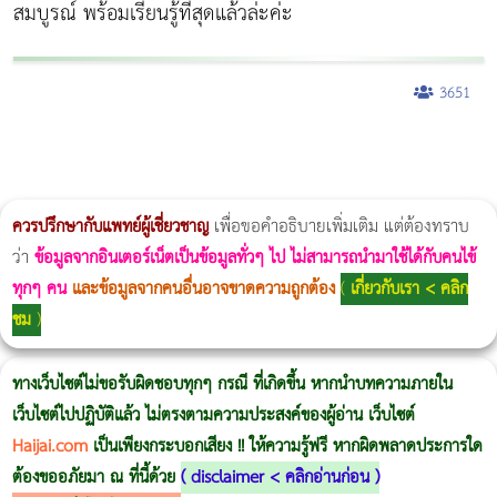
สมบูรณ์ พร้อมเรียนรู้ที่สุดแล้วล่ะค่ะ
3651
ผู้หญิงนอนกรน
แก้อาการนอนกรนผู้หญิง
Morpheus8
วิธีลดพุงผู้หญิงเร่งด่วน 3 วัน
Body Slim
Morpheus8 กับ Ulthera
วิธีลดพุงผู้หญิง
CoolSculpting vs Emsculpt
Thermage Body
Morpheus Pro
Emsella
Emsculpt
บทความ Morpheus
romrawin
ควรปรึกษากับแพทย์ผู้เชี่ยวชาญ
เพื่อขอคำอธิบายเพิ่มเติม แต่ต้องทราบ
ว่า
ข้อมูลจากอินเตอร์เน็ตเป็นข้อมูลทั่วๆ ไป ไม่สามารถนำมาใช้ได้กับคนไข้
ทุกๆ คน
และข้อมูลจากคนอื่นอาจขาดความถูกต้อง
(
เกี่ยวกับเรา < คลิก
ชม
)
ทางเว็บไซต์ไม่ขอรับผิดชอบทุกๆ กรณี ที่เกิดขึ้น หากนำบทความภายใน
เว็บไซต์ไปปฏิบัติแล้ว ไม่ตรงตามความประสงค์ของผู้อ่าน เว็บไซต์
Haijai.com
เป็นเพียงกระบอกเสียง !! ให้ความรู้ฟรี หากผิดพลาดประการใด
ต้องขออภัยมา ณ ที่นี้ด้วย
(
disclaimer < คลิกอ่านก่อน
)