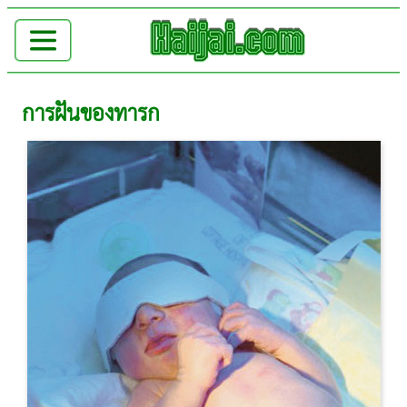
การฝันของทารก