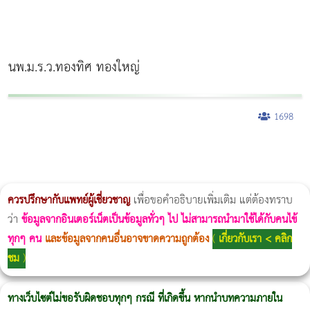
นพ.ม.ร.ว.ทองทิศ ทองใหญ่
1698
ผู้หญิงนอนกรน
แก้อาการนอนกรนผู้หญิง
Morpheus8
วิธีลดพุงผู้หญิงเร่งด่วน 3 วัน
Body Slim
Morpheus8 กับ Ulthera
วิธีลดพุงผู้หญิง
CoolSculpting vs Emsculpt
Thermage Body
Morpheus Pro
Emsella
Emsculpt
บทความ Morpheus
romrawin
ควรปรึกษากับแพทย์ผู้เชี่ยวชาญ
เพื่อขอคำอธิบายเพิ่มเติม แต่ต้องทราบ
ว่า
ข้อมูลจากอินเตอร์เน็ตเป็นข้อมูลทั่วๆ ไป ไม่สามารถนำมาใช้ได้กับคนไข้
ทุกๆ คน
และข้อมูลจากคนอื่นอาจขาดความถูกต้อง
(
เกี่ยวกับเรา < คลิก
ชม
)
ทางเว็บไซต์ไม่ขอรับผิดชอบทุกๆ กรณี ที่เกิดขึ้น หากนำบทความภายใน