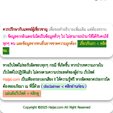
ผู้หญิงนอนกรน
แก้อาการนอนกรนผู้หญิง
Morpheus8
วิธีลดพุงผู้หญิงเร่งด่วน 3 วัน
Body Slim
Morpheus8 กับ Ulthera
วิธีลดพุงผู้หญิง
CoolSculpting vs Emsculpt
Thermage Body
Morpheus Pro
Emsella
Emsculpt
บทความ Morpheus
romrawin
ควรปรึกษากับแพทย์ผู้เชี่ยวชาญ
เพื่อขอคำอธิบายเพิ่มเติม แต่ต้องทราบ
ว่า
ข้อมูลจากอินเตอร์เน็ตเป็นข้อมูลทั่วๆ ไป ไม่สามารถนำมาใช้ได้กับคนไข้
ทุกๆ คน
และข้อมูลจากคนอื่นอาจขาดความถูกต้อง
(
เกี่ยวกับเรา < คลิก
ชม
)
ทางเว็บไซต์ไม่ขอรับผิดชอบทุกๆ กรณี ที่เกิดขึ้น หากนำบทความภายใน
เว็บไซต์ไปปฏิบัติแล้ว ไม่ตรงตามความประสงค์ของผู้อ่าน เว็บไซต์
Haijai.com
เป็นเพียงกระบอกเสียง !! ให้ความรู้ฟรี หากผิดพลาดประการใด
ต้องขออภัยมา ณ ที่นี้ด้วย
(
disclaimer < คลิกอ่านก่อน
)
(
แผ่นผังเว็บไซต์ < คลิกดู
)
Copyright ©2025 Haijai.com All Right Reserved