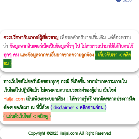
3830
ผู้หญิงนอนกรน
แก้อาการนอนกรนผู้หญิง
Morpheus8
วิธีลดพุงผู้หญิงเร่งด่วน 3 วัน
Body Slim
Morpheus8 กับ Ulthera
วิธีลดพุงผู้หญิง
CoolSculpting vs Emsculpt
Thermage Body
Morpheus Pro
Emsella
Emsculpt
บทความ Morpheus
romrawin
ควรปรึกษากับแพทย์ผู้เชี่ยวชาญ
เพื่อขอคำอธิบายเพิ่มเติม แต่ต้องทราบ
ว่า
ข้อมูลจากอินเตอร์เน็ตเป็นข้อมูลทั่วๆ ไป ไม่สามารถนำมาใช้ได้กับคนไข้
ทุกๆ คน
และข้อมูลจากคนอื่นอาจขาดความถูกต้อง
(
เกี่ยวกับเรา < คลิก
ชม
)
ทางเว็บไซต์ไม่ขอรับผิดชอบทุกๆ กรณี ที่เกิดขึ้น หากนำบทความภายใน
เว็บไซต์ไปปฏิบัติแล้ว ไม่ตรงตามความประสงค์ของผู้อ่าน เว็บไซต์
Haijai.com
เป็นเพียงกระบอกเสียง !! ให้ความรู้ฟรี หากผิดพลาดประการใด
ต้องขออภัยมา ณ ที่นี้ด้วย
(
disclaimer < คลิกอ่านก่อน
)
(
แผ่นผังเว็บไซต์ < คลิกดู
)
Copyright ©2025 Haijai.com All Right Reserved