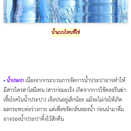
น้ำแบบไหนที่ใช่
เนื่องจากกระบวนการจัดการน้ำประปาอาจทำให้
•
น้ำประปา
มีสารไตรฮาโลมีเทน (สารก่อมะเร็ง เกิดจากการใช้คลอรีนฆ่า
เชื้อโรคในน้ำประปา) เจือปนอยู่เล็กน้อย แม้จะไม่ก่อให้เกิด
ผลกระทบต่อร่างกาย แต่เพื่อขจัดกลิ่นของน้ำ ก่อนนำมาดื่ม
อาจรองน้ำประปาทิ้งไว้สักคืน