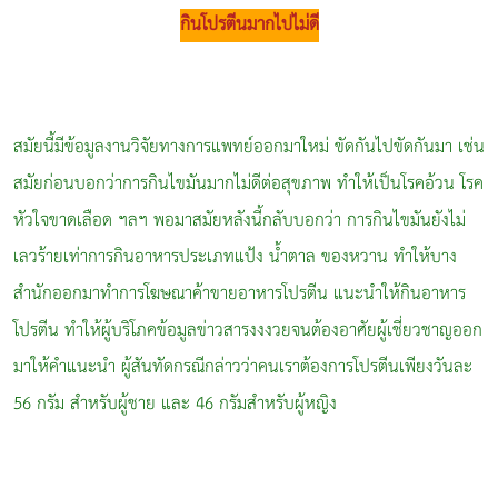
กินโปรตีนมากไปไม่ดี
สมัยนี้มีข้อมูลงานวิจัยทางการแพทย์ออกมาใหม่ ขัดกันไปขัดกันมา เช่น
สมัยก่อนบอกว่าการกินไขมันมากไม่ดีต่อ
สุขภาพ
ทำให้เป็น
โรคอ้วน
โรค
หัวใจขาดเลือด
ฯลฯ พอมาสมัยหลังนี้กลับบอกว่า การกินไขมันยังไม่
เลวร้ายเท่าการกิน
อาหาร
ประเภทแป้ง น้ำตาล ของหวาน ทำให้บาง
สำนักออกมาทำการโฆษณาค้าขายอาหารโปรตีน แนะนำให้กินอาหาร
โปรตีน ทำให้ผู้บริโภคข้อมูลข่าวสารงงงวยจนต้องอาศัยผู้เชี่ยวชาญออก
มาให้คำแนะนำ ผู้สันทัดกรณีกล่าวว่าคนเราต้องการโปรตีนเพียงวันละ
56 กรัม สำหรับ
ผู้ชาย
และ 46 กรัมสำหรับ
ผู้หญิง