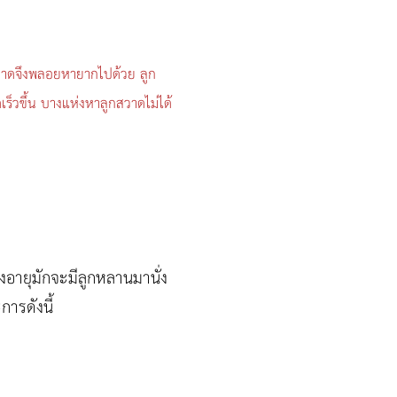
้นสวาดจึงพลอยหายากไปด้วย ลูก
ร็วขึ้น บางแห่งหาลูกสวาดไม่ได้
ด
สูงอายุมักจะมีลูกหลานมานั่ง
ารดังนี้