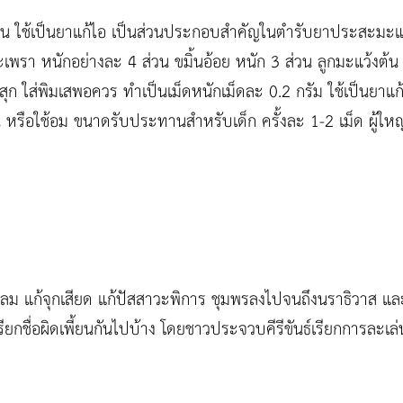
น ใช้เป็นยาแก้ไอ เป็นส่วนประกอบสำคัญในตำรับยาประสะมะแ
เพรา หนักอย่างละ 4 ส่วน ขมิ้นอ้อย หนัก 3 ส่วน ลูกมะแว้งต้น 
ุก ใส่พิมเสพอควร ทำเป็นเม็ดหนักเม็ดละ 0.2 กรัม ใช้เป็นยาแ
ือใช้อม ขนาดรับประทานสำหรับเด็ก ครั้งละ 1-2 เม็ด ผู้ใหญ่
บลม แก้จุกเสียด แก้ปัสสาวะพิการ ชุมพรลงไปจนถึงนราธิวาส
เรียกชื่อผิดเพี้ยนกันไปบ้าง โดยชาวประจวบคีรีขันธ์เรียกการละเล