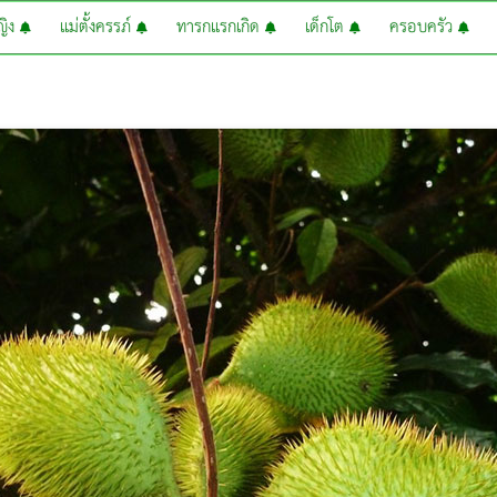
หญิง
แม่ตั้งครรภ์
ทารกแรกเกิด
เด็กโต
ครอบครัว