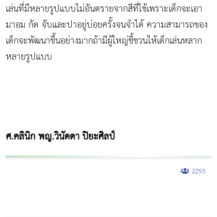
เล่นที่มีหลายรูปแบบไม่อันตรายจากสีที่ใช้เพราะเด็กจะเอา
มาอม กัด จับและปาอยู่บ่อยครั้งจนจำได้ ความสามารถของ
เด็กจะพัฒนาขึ้นอย่างมากถ้ามีผู้ใหญ่ชี้ชวนให้เด็กเล่นหลาก
หลายรูปแบบ
ศ.คลินิก พญ.วินัดดา ปิยะศิลป์
2293
ผู้หญิงนอนกรน
แก้อาการนอนกรนผู้หญิง
Morpheus8
วิธีลดพุงผู้หญิงเร่งด่วน 3 วัน
Body Slim
Morpheus8 กับ Ulthera
วิธีลดพุงผู้หญิง
CoolSculpting vs Emsculpt
Thermage Body
Morpheus Pro
Emsella
Emsculpt
บทความ Morpheus
romrawin