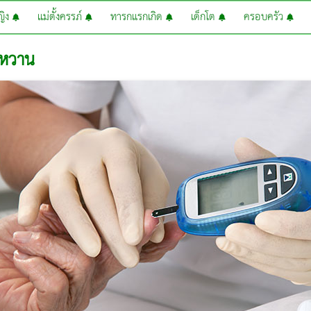
หญิง
แม่ตั้งครรภ์
ทารกแรกเกิด
เด็กโต
ครอบครัว
บาหวาน