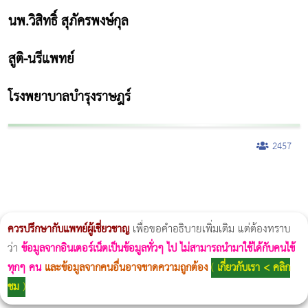
นพ.วิสิทธิ์ สุภัครพงษ์กุล
สูติ-นรีแพทย์
โรงพยาบาลบำรุงราษฎร์
2457
ผู้หญิงนอนกรน
แก้อาการนอนกรนผู้หญิง
Morpheus8
วิธีลดพุงผู้หญิงเร่งด่วน 3 วัน
Body Slim
Morpheus8 กับ Ulthera
วิธีลดพุงผู้หญิง
CoolSculpting vs Emsculpt
Thermage Body
Morpheus Pro
Emsella
Emsculpt
บทความ Morpheus
romrawin
ควรปรึกษากับแพทย์ผู้เชี่ยวชาญ
เพื่อขอคำอธิบายเพิ่มเติม แต่ต้องทราบ
ว่า
ข้อมูลจากอินเตอร์เน็ตเป็นข้อมูลทั่วๆ ไป ไม่สามารถนำมาใช้ได้กับคนไข้
ทุกๆ คน
และข้อมูลจากคนอื่นอาจขาดความถูกต้อง
(
เกี่ยวกับเรา < คลิก
ชม
)