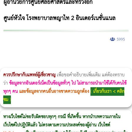
ผู้อำนวยการศูนย์ศัลยศาสตร์และทรวงอก
ศูนย์หัวใจ โรงพยาบาลพญาไท 2 อินเตอร์เนชั่นแนล
5995
ผู้หญิงนอนกรน
แก้อาการนอนกรนผู้หญิง
Morpheus8
วิธีลดพุงผู้หญิงเร่งด่วน 3 วัน
Body Slim
Morpheus8 กับ Ulthera
วิธีลดพุงผู้หญิง
CoolSculpting vs Emsculpt
Thermage Body
Morpheus Pro
Emsella
Emsculpt
บทความ Morpheus
romrawin
ควรปรึกษากับแพทย์ผู้เชี่ยวชาญ
เพื่อขอคำอธิบายเพิ่มเติม แต่ต้องทราบ
ว่า
ข้อมูลจากอินเตอร์เน็ตเป็นข้อมูลทั่วๆ ไป ไม่สามารถนำมาใช้ได้กับคนไข้
ทุกๆ คน
และข้อมูลจากคนอื่นอาจขาดความถูกต้อง
(
เกี่ยวกับเรา < คลิก
ชม
)
ทางเว็บไซต์ไม่ขอรับผิดชอบทุกๆ กรณี ที่เกิดขึ้น หากนำบทความภายใน
เว็บไซต์ไปปฏิบัติแล้ว ไม่ตรงตามความประสงค์ของผู้อ่าน เว็บไซต์