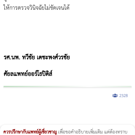
ให้การตรวจวินิจฉัยไม่ชัดเจนได้
รศ.นพ. ทวีชัย เตชะพงศ์วรชัย
ศัยลแพทย์ออร์โธปิดิส์
2328
ผู้หญิงนอนกรน
แก้อาการนอนกรนผู้หญิง
Morpheus8
วิธีลดพุงผู้หญิงเร่งด่วน 3 วัน
Body Slim
Morpheus8 กับ Ulthera
วิธีลดพุงผู้หญิง
CoolSculpting vs Emsculpt
Thermage Body
Morpheus Pro
Emsella
Emsculpt
บทความ Morpheus
romrawin
ควรปรึกษากับแพทย์ผู้เชี่ยวชาญ
เพื่อขอคำอธิบายเพิ่มเติม แต่ต้องทราบ