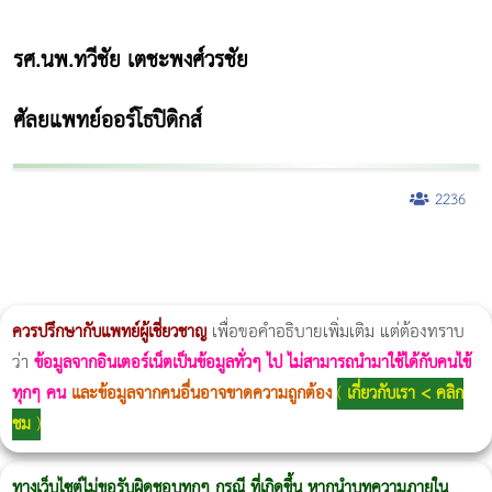
รศ.นพ.ทวีชัย เตชะพงศ์วรชัย
ศัลยแพทย์ออร์โธปิดิกส์
2236
ผู้หญิงนอนกรน
แก้อาการนอนกรนผู้หญิง
Morpheus8
วิธีลดพุงผู้หญิงเร่งด่วน 3 วัน
Body Slim
Morpheus8 กับ Ulthera
วิธีลดพุงผู้หญิง
CoolSculpting vs Emsculpt
Thermage Body
Morpheus Pro
Emsella
Emsculpt
บทความ Morpheus
romrawin
ควรปรึกษากับแพทย์ผู้เชี่ยวชาญ
เพื่อขอคำอธิบายเพิ่มเติม แต่ต้องทราบ
ว่า
ข้อมูลจากอินเตอร์เน็ตเป็นข้อมูลทั่วๆ ไป ไม่สามารถนำมาใช้ได้กับคนไข้
ทุกๆ คน
และข้อมูลจากคนอื่นอาจขาดความถูกต้อง
(
เกี่ยวกับเรา < คลิก
ชม
)
ทางเว็บไซต์ไม่ขอรับผิดชอบทุกๆ กรณี ที่เกิดขึ้น หากนำบทความภายใน