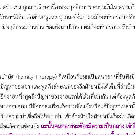
รอบครัว เช่น ลูกมาปรึกษาเรื่องของบุคลิกภาพ ความมั่นใจ ความก้
กเรียนหนังสือ ต่อต้านครูและกฎเกณฑ์อื่นๆ ผมมักจะทำครอบครัว
ข มีพฤติกรรมก้าวร้าว ขัดแย้งมาปรึกษา ผมก็จะทำครอบครัวบำบ
บำบัด (Family Therapy) ก็เหมือนกับผมเป็นคนกลางที่รับฟั
ปัญหาของเขา และพูดถึงลักษณะของอีกฝ่ายหนึ่งได้เต็มที่ว่าเป็น
ฝ่ายหนึ่งพูดถึงปัญหาของฝ่ายแรกได้เต็มที่เช่นกัน แต่ต้องพูด
หาทางออมชอม มีข้อตกลงเพื่อแก้ความขัดแย้งหรือแก้ปัญหาเหล่านั
างความน่าเชื่อถือให้เขา เช่น เข้าข้างฝ่ายใดฝ่ายหนึ่งก็จะไม่เ
ฉะนั้นคนกลางจะต้องมีความเป็นกลาง เข้
มือแก้ความขัดแย้ง