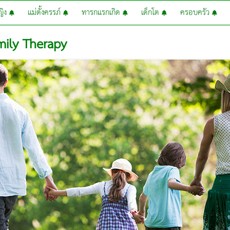
หญิง
แม่ตั้งครรภ์
ทารกแรกเกิด
เด็กโต
ครอบครัว
mily Therapy