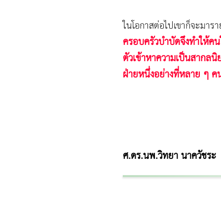
ในโอกาสต่อไปเขาก็จะมาราย
ครอบครัวบำบัดจึงทำให้คน
ตัวเข้าหาความเป็นสากลนิย
ฝ่ายหนึ่งอย่างที่หลาย ๆ 
ศ.ดร.นพ.วิทยา นาควัชระ
ผู้หญิงนอนกรน
แก้อาการนอนกรนผู้หญิง
Morpheus8
วิธีลดพุงผู้หญิงเร่งด่วน 3 วัน
Body Slim
Morpheus8 กับ Ulthera
วิธีลดพุงผู้หญิง
CoolSculpting vs Emsculpt