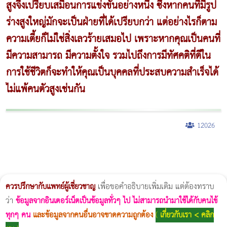
สูงจึงเปรียบเสมือนการแข่งขันอย่างหนึ่ง ซึ่งหากคนที่มีรูป
ร่างสูงใหญ่มักจะเป็นฝ่ายที่ได้เปรียบกว่า แต่อย่างไรก็ตาม
ความเตี้ยก็ไม่ใช่สิ่งเลวร้ายเสมอไป เพราะหากคุณเป็นคนที่
มีความสามารถ มีความตั้งใจ รวมไปถึงการมีทัศคติที่ดีใน
การใช้ชีวิตก็จะทำให้คุณเป็นบุคคลที่ประสบความสำเร็จได้
ไม่แพ้คนตัวสูงเช่นกัน
12026
ผู้หญิงนอนกรน
แก้อาการนอนกรนผู้หญิง
Morpheus8
วิธีลดพุงผู้หญิงเร่งด่วน 3 วัน
Body Slim
Morpheus8 กับ Ulthera
วิธีลดพุงผู้หญิง
CoolSculpting vs Emsculpt
Thermage Body
Morpheus Pro
Emsella
Emsculpt
บทความ Morpheus
romrawin
ควรปรึกษากับแพทย์ผู้เชี่ยวชาญ
เพื่อขอคำอธิบายเพิ่มเติม แต่ต้องทราบ
ว่า
ข้อมูลจากอินเตอร์เน็ตเป็นข้อมูลทั่วๆ ไป ไม่สามารถนำมาใช้ได้กับคนไข้
ทุกๆ คน
และข้อมูลจากคนอื่นอาจขาดความถูกต้อง
(
เกี่ยวกับเรา < คลิก