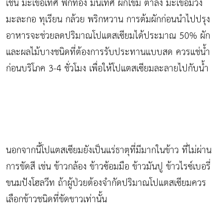
เช่น มะเขือเทศ ฟักทอง มันเทศ ผักโขม ตำลึง มะเขือม่วง
มะละกอ ทุเรียน กล้วย พริกหวาน การต้มผักก่อนนำไปปรุง
อาหารจะช่วยลดปริมาณโปแตสเซียมได้ประมาณ 50% ผัก
และผลไม้บางชนิดที่ต้องการรับประทานแบบสด ควรแช่น้ำ
ก่อนบริโภค 3-4 ชั่วโมง เพื่อให้โปแตสเซียมละลายไปกับน้ำ
นอกจากนี้โปแตสเซียมยังเป็นแร่ธาตุที่มีมากในข้าว ที่ไม่ผ่าน
การขัดสี เช่น ข้าวกล้อง ข้าวซ้อมมือ ข้าวมันปู ข้าวไรซ์เบอรี่
ขนมปังโฮลวีท ถ้าผู้ป่วยต้องจำกัดปริมาณโปแตสเซียมควร
เลือกข้าวชนิดที่ขัดขาวเท่านั้น