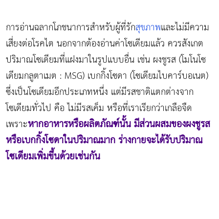
การอ่านฉลากโภชนาการสำหรับผู้ที่รัก
สุขภาพ
และไม่มีความ
เสี่ยงต่อโรคไต นอกจากต้องอ่านค่าโซเดียมแล้ว ควรสังเกต
ปริมาณโซเดียมที่แฝงมาในรูปแบบอื่น เช่น ผงชูรส (โมโนโซ
เดียมกลูตาเมต : MSG) เบกกิ้งโซดา (โซเดียมไบคาร์บอเนต)
ซึ่งเป็นโซเดียมอีกประเภทหนึ่ง แต่มีรสชาติแตกต่างจาก
โซเดียมทั่วไป คือ ไม่มีรสเค็ม หรือที่เราเรียกว่าเกลือจืด
หากอาหารหรือผลิตภัณฑ์นั้น มีส่วนผสมของผงชูรส
เพราะ
หรือเบกกิ้งโซดาในปริมาณมาก ร่างกายจะได้รับปริมาณ
โซเดียมเพิ่มขึ้นด้วยเช่นกัน