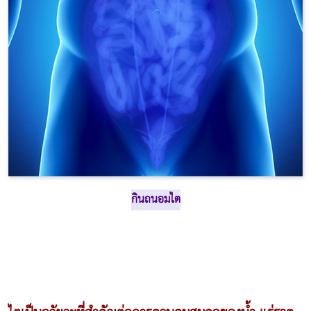
กินถนอมไต