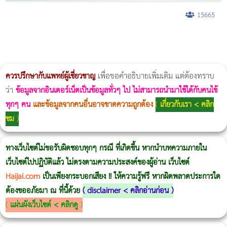
15665
ผู้หญิงนอนกรน
แก้อาการนอนกรนผู้หญิง
Morpheus8
วิธีลดพุงผู้หญิงเร่งด่วน 3 วัน
Body Slim
Morpheus8 กับ Ulthera
วิธีลดพุงผู้หญิง
CoolSculpting vs Emsculpt
Thermage Body
Morpheus Pro
Emsella
Emsculpt
บทความ Morpheus
romrawin
ควรปรึกษากับแพทย์ผู้เชี่ยวชาญ
เพื่อขอคำอธิบายเพิ่มเติม แต่ต้องทราบ
ว่า
ข้อมูลจากอินเตอร์เน็ตเป็นข้อมูลทั่วๆ ไป ไม่สามารถนำมาใช้ได้กับคนไข้
ทุกๆ คน
และข้อมูลจากคนอื่นอาจขาดความถูกต้อง
(
เกี่ยวกับเรา < คลิก
ชม
)
ทางเว็บไซต์ไม่ขอรับผิดชอบทุกๆ กรณี ที่เกิดขึ้น หากนำบทความภายใน
เว็บไซต์ไปปฏิบัติแล้ว ไม่ตรงตามความประสงค์ของผู้อ่าน เว็บไซต์
Haijai.com
เป็นเพียงกระบอกเสียง !! ให้ความรู้ฟรี หากผิดพลาดประการใด
ต้องขออภัยมา ณ ที่นี้ด้วย
(
disclaimer < คลิกอ่านก่อน
)
(
แผ่นผังเว็บไซต์ < คลิกดู
)