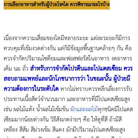
การเลือกอาหารสำหรับผู้ป่วยโรคไต ควรพิจารณาอะไรบ้าง
เนื่องจากความเสื่อมของไตมีหลายระยะ แต่ละระยะก็มีการ
ควบคุมที่เข้มงวดต่างกัน แต่ก็มีข้อมูลพื้นฐานคล้ายๆ กัน คือ
ควรจำกัดปริมาณโซดียมและฟอสฟอรัสในอาหาร งดอาหาร
สำหรับการจำกัดโปรตีนและโปแตสเซ๊ยม ควร
เค็ม นม ถั่ว
สอบถามแพทย์และนักโภชนาการว่า ในขณะนั้น ผู้ป่วยมี
ความต้องการในระดับใด
หากไม่ทราบควรหลีกเลี่ยงการรับ
ประทานเนื้อสัตว์จำนวนมาก และอาหารที่มีโปแตสเซียมสูง
เช่น ผลไม้แห้ง น้ำผลไม้เข้มข้น
ผักและผลไม้
ทุกชนิดมีโปแตส
เซียมมากน้อยต่างกัน วิธีสังเกตง่ายๆ คือ ให้ดูที่สี ถ้ามีสี
เหลือง สีส้ม สีม่วงเข้ม สีแดง มักมีปริมาณโปแตสเซียมสูง