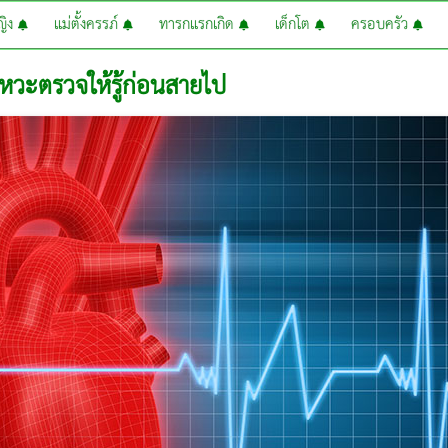
หญิง
แม่ตั้งครรภ์
ทารกแรกเกิด
เด็กโต
ครอบครัว
งหวะตรวจให้รู้ก่อนสายไป