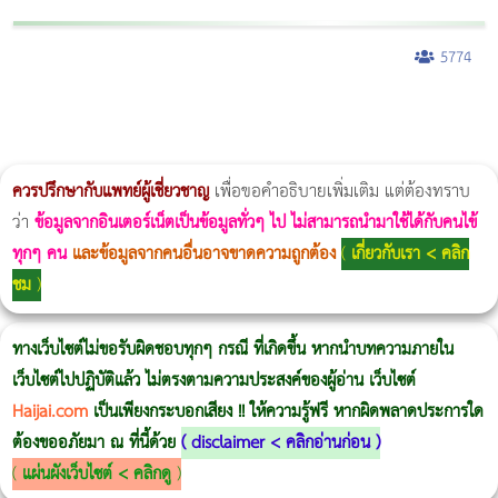
5774
ผู้หญิงนอนกรน
แก้อาการนอนกรนผู้หญิง
Morpheus8
วิธีลดพุงผู้หญิงเร่งด่วน 3 วัน
Body Slim
Morpheus8 กับ Ulthera
วิธีลดพุงผู้หญิง
CoolSculpting vs Emsculpt
Thermage Body
Morpheus Pro
Emsella
Emsculpt
บทความ Morpheus
romrawin
ควรปรึกษากับแพทย์ผู้เชี่ยวชาญ
เพื่อขอคำอธิบายเพิ่มเติม แต่ต้องทราบ
ว่า
ข้อมูลจากอินเตอร์เน็ตเป็นข้อมูลทั่วๆ ไป ไม่สามารถนำมาใช้ได้กับคนไข้
ทุกๆ คน
และข้อมูลจากคนอื่นอาจขาดความถูกต้อง
(
เกี่ยวกับเรา < คลิก
ชม
)
ทางเว็บไซต์ไม่ขอรับผิดชอบทุกๆ กรณี ที่เกิดขึ้น หากนำบทความภายใน
เว็บไซต์ไปปฏิบัติแล้ว ไม่ตรงตามความประสงค์ของผู้อ่าน เว็บไซต์
Haijai.com
เป็นเพียงกระบอกเสียง !! ให้ความรู้ฟรี หากผิดพลาดประการใด
ต้องขออภัยมา ณ ที่นี้ด้วย
(
disclaimer < คลิกอ่านก่อน
)
(
แผ่นผังเว็บไซต์ < คลิกดู
)