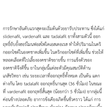
การรักษาอันดับแรกสุดจะเริ่มต้นด้วยยารับประทาน ซึ่งได้แก่
slidenafil, vardenafil และ tadalafil ยาทั้งสามตัวนี้ ออก
ฤทธิ์ยับยั้งฮอร์โมนฟอสโฟไดเอสเตอเรส ทำให้ปริมาณไนตริ
กออกไซด์ในองคชาตเพิ่มขึ้น ไนตริกออกไซด์ที่เพิ่มขึ้น ช่วยให้
หลอดเลือดที่ไปเลี้ยงองคชาติขยายขึ้น การแข็งตัวของ
องคชาติจึงดีขึ้น ยาในกลุ่มนี้แต่ละตัวมีคุณสมบัติด้าน
เภสัชวิทยา เช่น ระยะเวลาที่ออกฤทธิ์ทั้งหมด เป็นต้น แตก
ต่างกัน โดย tadalafil ออกฤทธิ์นานสุด (36 ชั่วโมง) ในขณะ
ที่ vardenafil ออกฤทธิ์สั้นสุด (น้อยกว่า 5 ชั่วโมง) ยากลุ่มนี้
ค่อนข้างปลอดภัย อาการข้งเคียงเกิดขึ้นชั่วคราว ได้แก่ การ