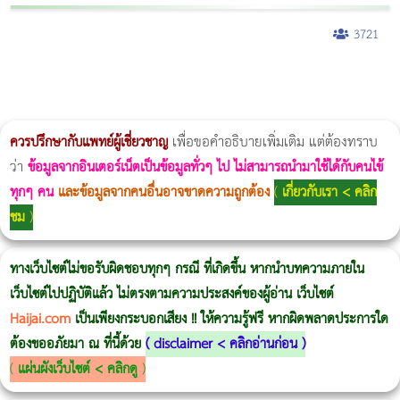
3721
ผู้หญิงนอนกรน
แก้อาการนอนกรนผู้หญิง
Morpheus8
วิธีลดพุงผู้หญิงเร่งด่วน 3 วัน
Body Slim
Morpheus8 กับ Ulthera
วิธีลดพุงผู้หญิง
CoolSculpting vs Emsculpt
Thermage Body
Morpheus Pro
Emsella
Emsculpt
บทความ Morpheus
romrawin
ควรปรึกษากับแพทย์ผู้เชี่ยวชาญ
เพื่อขอคำอธิบายเพิ่มเติม แต่ต้องทราบ
ว่า
ข้อมูลจากอินเตอร์เน็ตเป็นข้อมูลทั่วๆ ไป ไม่สามารถนำมาใช้ได้กับคนไข้
ทุกๆ คน
และข้อมูลจากคนอื่นอาจขาดความถูกต้อง
(
เกี่ยวกับเรา < คลิก
ชม
)
ทางเว็บไซต์ไม่ขอรับผิดชอบทุกๆ กรณี ที่เกิดขึ้น หากนำบทความภายใน
เว็บไซต์ไปปฏิบัติแล้ว ไม่ตรงตามความประสงค์ของผู้อ่าน เว็บไซต์
Haijai.com
เป็นเพียงกระบอกเสียง !! ให้ความรู้ฟรี หากผิดพลาดประการใด
ต้องขออภัยมา ณ ที่นี้ด้วย
(
disclaimer < คลิกอ่านก่อน
)
(
แผ่นผังเว็บไซต์ < คลิกดู
)