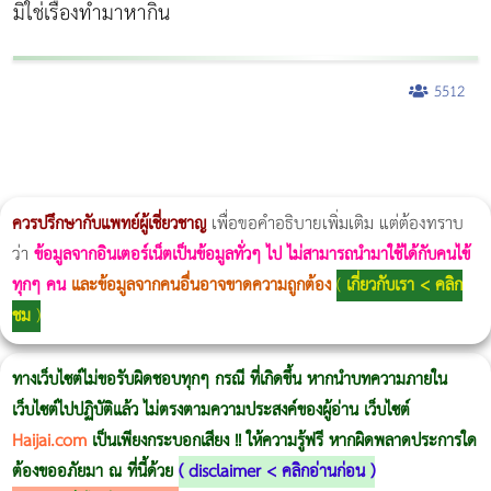
มิใช่เรื่องทำมาหากิน
5512
ผู้หญิงนอนกรน
แก้อาการนอนกรนผู้หญิง
Morpheus8
วิธีลดพุงผู้หญิงเร่งด่วน 3 วัน
Body Slim
Morpheus8 กับ Ulthera
วิธีลดพุงผู้หญิง
CoolSculpting vs Emsculpt
Thermage Body
Morpheus Pro
Emsella
Emsculpt
บทความ Morpheus
romrawin
ควรปรึกษากับแพทย์ผู้เชี่ยวชาญ
เพื่อขอคำอธิบายเพิ่มเติม แต่ต้องทราบ
ว่า
ข้อมูลจากอินเตอร์เน็ตเป็นข้อมูลทั่วๆ ไป ไม่สามารถนำมาใช้ได้กับคนไข้
ทุกๆ คน
และข้อมูลจากคนอื่นอาจขาดความถูกต้อง
(
เกี่ยวกับเรา < คลิก
ชม
)
ทางเว็บไซต์ไม่ขอรับผิดชอบทุกๆ กรณี ที่เกิดขึ้น หากนำบทความภายใน
เว็บไซต์ไปปฏิบัติแล้ว ไม่ตรงตามความประสงค์ของผู้อ่าน เว็บไซต์
Haijai.com
เป็นเพียงกระบอกเสียง !! ให้ความรู้ฟรี หากผิดพลาดประการใด
ต้องขออภัยมา ณ ที่นี้ด้วย
(
disclaimer < คลิกอ่านก่อน
)