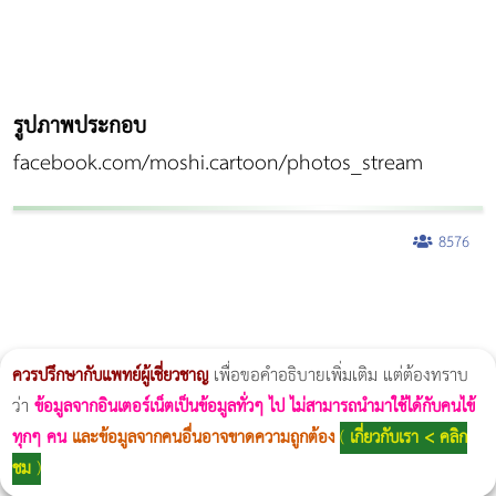
รูปภาพประกอบ
facebook.com/moshi.cartoon/photos_stream
8576
ผู้หญิงนอนกรน
แก้อาการนอนกรนผู้หญิง
Morpheus8
วิธีลดพุงผู้หญิงเร่งด่วน 3 วัน
Body Slim
Morpheus8 กับ Ulthera
วิธีลดพุงผู้หญิง
CoolSculpting vs Emsculpt
Thermage Body
Morpheus Pro
Emsella
Emsculpt
บทความ Morpheus
romrawin
ควรปรึกษากับแพทย์ผู้เชี่ยวชาญ
เพื่อขอคำอธิบายเพิ่มเติม แต่ต้องทราบ
ว่า
ข้อมูลจากอินเตอร์เน็ตเป็นข้อมูลทั่วๆ ไป ไม่สามารถนำมาใช้ได้กับคนไข้
ทุกๆ คน
และข้อมูลจากคนอื่นอาจขาดความถูกต้อง
(
เกี่ยวกับเรา < คลิก
ชม
)