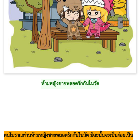
ห้ามหญิงชายพลอดรักกันในวัด
คนโบราณท่านห้ามหญิงชายพลอดรักกันในวัด มิฉะนั้นจะเป็นง่อยเป็น