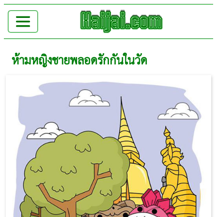
ห้ามหญิงชายพลอดรักกันในวัด