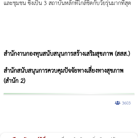
และชุมชน ซึ่งเป็น 3 สถาบันหลักที่ใกล้ชิดกับวัยรุ่นมากที่สุด
สำนักงานกองทุนสนับสนุนการสร้างเสริมสุขภาพ (สสส.)
สำนักสนับสนุนการควบคุมปัจจัยทางเสี่ยงทางสุขภาพ
(สำนัก 2)
3603
ผู้หญิงนอนกรน
แก้อาการนอนกรนผู้หญิง
Morpheus8
วิธีลดพุงผู้หญิงเร่งด่วน 3 วัน
Body Slim
Morpheus8 กับ Ulthera
วิธีลดพุงผู้หญิง
CoolSculpting vs Emsculpt
Thermage Body
Morpheus Pro
Emsella
Emsculpt
บทความ Morpheus
romrawin