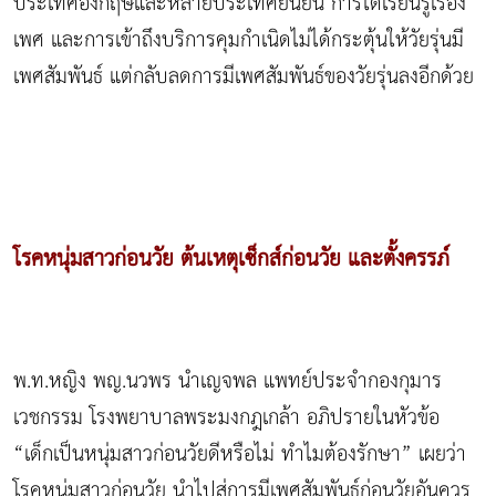
ประเทศอังกฤษและหลายประเทศยืนยัน การได้เรียนรู้เรื่อง
เพศ และการเข้าถึงบริการคุมกำเนิดไม่ได้กระตุ้นให้วัยรุ่นมี
เพศสัมพันธ์ แต่กลับลดการมีเพศสัมพันธ์ของวัยรุ่นลงอีกด้วย
โรคหนุ่มสาวก่อนวัย ต้นเหตุเซ็กส์ก่อนวัย และตั้งครรภ์
พ.ท.หญิง พญ.นวพร นำเญจพล แพทย์ประจำกองกุมาร
เวชกรรม โรงพยาบาลพระมงกฎเกล้า อภิปรายในหัวข้อ
“เด็กเป็นหนุ่มสาวก่อนวัยดีหรือไม่ ทำไมต้องรักษา” เผยว่า
โรคหนุ่มสาวก่อนวัย นำไปสู่การมีเพศสัมพันธ์ก่อนวัยอันควร