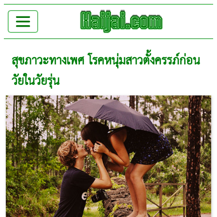
สุขภาวะทางเพศ โรคหนุ่มสาวตั้งครรภ์ก่อน
วัยในวัยรุ่น