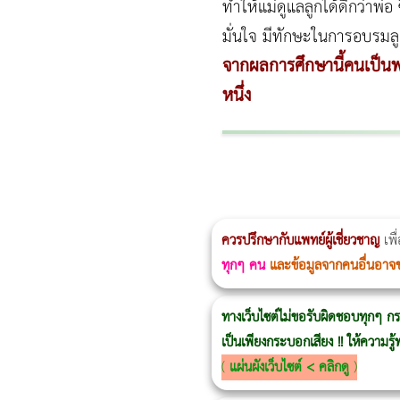
ทำให้แม่ดูแลลูกได้ดีกว่าพ่
มั่นใจ มีทักษะในการอบรมลู
จากผลการศึกษานี้คนเป็นพ่อ
หนึ่ง
ผู้หญิงนอนกรน
แก้อาการนอนกรนผู้หญิง
Morpheus8
วิธีลดพุงผู้หญิงเร่งด่วน 3 วัน
Body Slim
Morpheus8 กับ Ulthera
วิธีลดพุงผู้หญิง
CoolSculpting vs Emsculpt
ควรปรึกษากับแพทย์ผู้เชี่ยวชาญ
เพื
ทุกๆ คน
และข้อมูลจากคนอื่นอาจ
ทางเว็บไซต์ไม่ขอรับผิดชอบทุกๆ กร
เป็นเพียงกระบอกเสียง !! ให้ความร
(
แผ่นผังเว็บไซต์ < คลิกดู
)