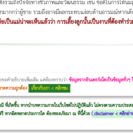
อ ซึ่งรวมถึงปัจจัยทางชีวภาพและวัฒนธรรม เช่น ข้อดีในการให้นมล
กมากกว่าผู้ชาย รวมถึงอาจมีผลกระทบแง่ลบด้านอารมณ์หากเด็กเล็
เป็นแม่น่าจะเห็นแล้วว่า การเลี้ยงลูกนั้นเป็นงานที่ต้องทำร่ว
Thermage Body
Morpheus Pro
Emsella
Emsculpt
บทความ Morpheus
romrawin
่อขอคำอธิบายเพิ่มเติม แต่ต้องทราบว่า
ข้อมูลจากอินเตอร์เน็ตเป็นข้อมูลทั่วๆ
ขาดความถูกต้อง
(
เกี่ยวกับเรา < คลิกชม
)
ณี ที่เกิดขึ้น หากนำบทความภายในเว็บไซต์ไปปฏิบัติแล้ว ไม่ตรงตามความประสงค์
ู้ฟรี หากผิดพลาดประการใด ต้องขออภัยมา ณ ที่นี้ด้วย
(
disclaimer < คลิกอ่า