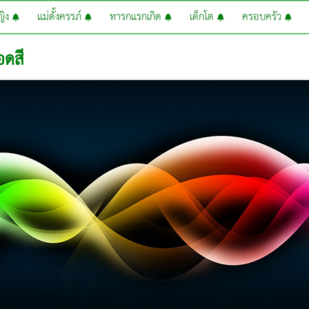
หญิง
แม่ตั้งครรภ์
ทารกแรกเกิด
เด็กโต
ครอบครัว
ดสี