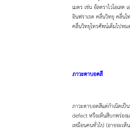
เมตร เช่น อัลตราไวโอเลต เอ
อินฟราเรด คลื่นวิทยุ คลื่น
คลื่นวิทยุโทรศัพน์เต็มไปหม
ภาวะตาบอดสี
ภาวะตาบอดสีแต่กำเนิดเป็นที
defect หรือเห็นสีบกพร่องมา
เหมือนคนทั่วไป (อาจจะเห็นเป