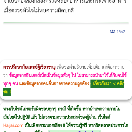
จำเป็นต้องส่องกล้องตรวจหลอดอาหารและกระเพาะอาหาร
เมื่อตรวจหัวใจไม่พบความผิดปกติ
1562
ผู้หญิงนอนกรน
แก้อาการนอนกรนผู้หญิง
Morpheus8
วิธีลดพุงผู้หญิงเร่งด่วน 3 วัน
Body Slim
Morpheus8 กับ Ulthera
วิธีลดพุงผู้หญิง
CoolSculpting vs Emsculpt
Thermage Body
Morpheus Pro
Emsella
Emsculpt
บทความ Morpheus
romrawin
ควรปรึกษากับแพทย์ผู้เชี่ยวชาญ
เพื่อขอคำอธิบายเพิ่มเติม แต่ต้องทราบ
ว่า
ข้อมูลจากอินเตอร์เน็ตเป็นข้อมูลทั่วๆ ไป ไม่สามารถนำมาใช้ได้กับคนไข้
ทุกๆ คน
และข้อมูลจากคนอื่นอาจขาดความถูกต้อง
(
เกี่ยวกับเรา < คลิก
ชม
)
ทางเว็บไซต์ไม่ขอรับผิดชอบทุกๆ กรณี ที่เกิดขึ้น หากนำบทความภายใน
เว็บไซต์ไปปฏิบัติแล้ว ไม่ตรงตามความประสงค์ของผู้อ่าน เว็บไซต์
Haijai.com
เป็นเพียงกระบอกเสียง !! ให้ความรู้ฟรี หากผิดพลาดประการใด