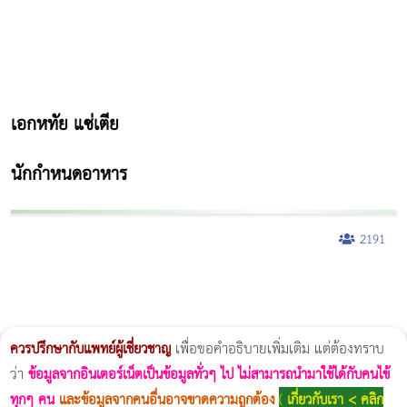
เอกหทัย แซ่เตีย
นักกำหนดอาหาร
2191
ผู้หญิงนอนกรน
แก้อาการนอนกรนผู้หญิง
Morpheus8
วิธีลดพุงผู้หญิงเร่งด่วน 3 วัน
Body Slim
Morpheus8 กับ Ulthera
วิธีลดพุงผู้หญิง
CoolSculpting vs Emsculpt
Thermage Body
Morpheus Pro
Emsella
Emsculpt
บทความ Morpheus
romrawin
ควรปรึกษากับแพทย์ผู้เชี่ยวชาญ
เพื่อขอคำอธิบายเพิ่มเติม แต่ต้องทราบ
ว่า
ข้อมูลจากอินเตอร์เน็ตเป็นข้อมูลทั่วๆ ไป ไม่สามารถนำมาใช้ได้กับคนไข้
ทุกๆ คน
และข้อมูลจากคนอื่นอาจขาดความถูกต้อง
(
เกี่ยวกับเรา < คลิก