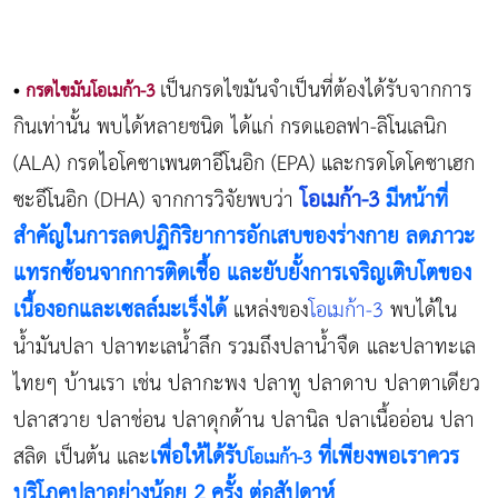
เป็นกรดไขมันจำเป็นที่ต้องได้รับจากการ
•
กรดไขมันโอเมก้า-3
กินเท่านั้น พบได้หลายชนิด ได้แก่ กรดแอลฟา-ลิโนเลนิก
(ALA) กรดไอโคซาเพนตาอีโนอิก (EPA) และกรดโดโคซาเฮก
โอเมก้า-3
มีหน้าที่
ซะอีโนอิก (DHA) จากการวิจัยพบว่า
สำคัญในการลดปฏิกิริยาการอักเสบของร่างกาย ลดภาวะ
แทรกซ้อนจากการติดเชื้อ และยับยั้งการเจริญเติบโตของ
เนื้องอกและเซลล์มะเร็งได้
แหล่งของ
โอเมก้า-3
พบได้ใน
น้ำมันปลา ปลาทะเลน้ำลึก รวมถึงปลาน้ำจืด และปลาทะเล
ไทยๆ บ้านเรา เช่น ปลากะพง ปลาทู ปลาดาบ ปลาตาเดียว
ปลาสวาย ปลาช่อน ปลาดุกด้าน ปลานิล ปลาเนื้ออ่อน ปลา
เพื่อให้ได้รับ
ที่เพียงพอเราควร
สลิด เป็นต้น และ
โอเมก้า-3
บริโภคปลาอย่างน้อย 2 ครั้ง ต่อสัปดาห์