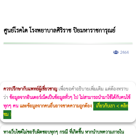
ศูนย์โรคไต โรงพยาบาลศิริราช ปิยมหาราชการุณย์
2464
ผู้หญิงนอนกรน
แก้อาการนอนกรนผู้หญิง
Morpheus8
วิธีลดพุงผู้หญิงเร่งด่วน 3 วัน
Body Slim
Morpheus8 กับ Ulthera
วิธีลดพุงผู้หญิง
CoolSculpting vs Emsculpt
Thermage Body
Morpheus Pro
Emsella
Emsculpt
บทความ Morpheus
romrawin
ควรปรึกษากับแพทย์ผู้เชี่ยวชาญ
เพื่อขอคำอธิบายเพิ่มเติม แต่ต้องทราบ
ว่า
ข้อมูลจากอินเตอร์เน็ตเป็นข้อมูลทั่วๆ ไป ไม่สามารถนำมาใช้ได้กับคนไข้
ทุกๆ คน
และข้อมูลจากคนอื่นอาจขาดความถูกต้อง
(
เกี่ยวกับเรา < คลิก
ชม
)
ทางเว็บไซต์ไม่ขอรับผิดชอบทุกๆ กรณี ที่เกิดขึ้น หากนำบทความภายใน