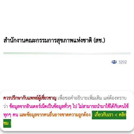
สำนักงานคณะกรรมการสุขภาพแห่งชาติ (สช.)
3202
ผู้หญิงนอนกรน
แก้อาการนอนกรนผู้หญิง
Morpheus8
วิธีลดพุงผู้หญิงเร่งด่วน 3 วัน
Body Slim
Morpheus8 กับ Ulthera
วิธีลดพุงผู้หญิง
CoolSculpting vs Emsculpt
Thermage Body
Morpheus Pro
Emsella
Emsculpt
บทความ Morpheus
romrawin
ควรปรึกษากับแพทย์ผู้เชี่ยวชาญ
เพื่อขอคำอธิบายเพิ่มเติม แต่ต้องทราบ
ว่า
ข้อมูลจากอินเตอร์เน็ตเป็นข้อมูลทั่วๆ ไป ไม่สามารถนำมาใช้ได้กับคนไข้
ทุกๆ คน
และข้อมูลจากคนอื่นอาจขาดความถูกต้อง
(
เกี่ยวกับเรา < คลิก
ชม
)