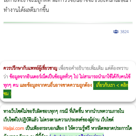
โอกาสที่เขาจะมีลูกที่ดี ผลการวิจัยนี้อาจจะช่วยให้นักโฆษณา
ทำงานได้ผลดีมากขึ้น
3824
ผู้หญิงนอนกรน
แก้อาการนอนกรนผู้หญิง
Morpheus8
วิธีลดพุงผู้หญิงเร่งด่วน 3 วัน
Body Slim
Morpheus8 กับ Ulthera
วิธีลดพุงผู้หญิง
CoolSculpting vs Emsculpt
Thermage Body
Morpheus Pro
Emsella
Emsculpt
บทความ Morpheus
romrawin
ควรปรึกษากับแพทย์ผู้เชี่ยวชาญ
เพื่อขอคำอธิบายเพิ่มเติม แต่ต้องทราบ
ว่า
ข้อมูลจากอินเตอร์เน็ตเป็นข้อมูลทั่วๆ ไป ไม่สามารถนำมาใช้ได้กับคนไข้
ทุกๆ คน
และข้อมูลจากคนอื่นอาจขาดความถูกต้อง
(
เกี่ยวกับเรา < คลิก
ชม
)
ทางเว็บไซต์ไม่ขอรับผิดชอบทุกๆ กรณี ที่เกิดขึ้น หากนำบทความภายใน
เว็บไซต์ไปปฏิบัติแล้ว ไม่ตรงตามความประสงค์ของผู้อ่าน เว็บไซต์
Haijai.com
เป็นเพียงกระบอกเสียง !! ให้ความรู้ฟรี หากผิดพลาดประการใด