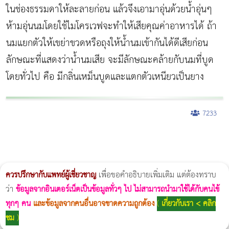
ในช่องธรรมดาให้ละลายก่อน แล้วจึงเอามาอุ่นด้วยน้ำอุ่นๆ
ห้ามอุ่นนมโดยใช้ไมโครเวฟจะทำให้เสียคุณค่าอาหารได้ ถ้า
นมแยกตัวให้เขย่าขวดหรือถุงให้น้ำนมเข้ากันได้ดีเสียก่อน
ลักษณะที่แสดงว่าน้ำนมเสีย จะมีลักษณะคล้ายกับนมที่บูด
โดยทั่วไป คือ มีกลิ่นเหม็นบูดและแตกตัวเหนียวเป็นยาง
7233
ผู้หญิงนอนกรน
แก้อาการนอนกรนผู้หญิง
Morpheus8
วิธีลดพุงผู้หญิงเร่งด่วน 3 วัน
Body Slim
Morpheus8 กับ Ulthera
วิธีลดพุงผู้หญิง
CoolSculpting vs Emsculpt
Thermage Body
Morpheus Pro
Emsella
Emsculpt
บทความ Morpheus
romrawin
ควรปรึกษากับแพทย์ผู้เชี่ยวชาญ
เพื่อขอคำอธิบายเพิ่มเติม แต่ต้องทราบ
ว่า
ข้อมูลจากอินเตอร์เน็ตเป็นข้อมูลทั่วๆ ไป ไม่สามารถนำมาใช้ได้กับคนไข้
ทุกๆ คน
และข้อมูลจากคนอื่นอาจขาดความถูกต้อง
(
เกี่ยวกับเรา < คลิก
ชม
)