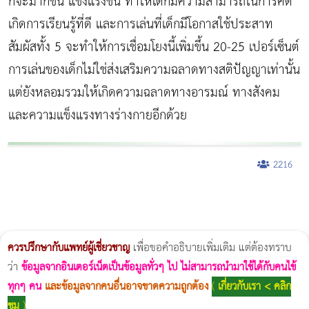
ก็จะมากขึ้น แข็งแรงขึ้น ทำให้เด็กมีความสามารถในการคิด
เกิดการเรียนรู้ที่ดี และการเล่นที่เด็กมีโอกาสใช้ประสาท
สัมผัสทั้ง 5 จะทำให้การเชื่อมโยงนี้เพิ่มขึ้น 20-25 เปอร์เซ็นต์
การเล่นของเด็กไม่ใช่ส่งเสริมความฉลาดทางสติปัญญาเท่านั้น
แต่ยังหลอมรวมให้เกิดความฉลาดทางอารมณ์ ทางสังคม
และความแข็งแรงทางร่างกายอีกด้วย
2216
ผู้หญิงนอนกรน
แก้อาการนอนกรนผู้หญิง
Morpheus8
วิธีลดพุงผู้หญิงเร่งด่วน 3 วัน
Body Slim
Morpheus8 กับ Ulthera
วิธีลดพุงผู้หญิง
CoolSculpting vs Emsculpt
Thermage Body
Morpheus Pro
Emsella
Emsculpt
บทความ Morpheus
romrawin
ควรปรึกษากับแพทย์ผู้เชี่ยวชาญ
เพื่อขอคำอธิบายเพิ่มเติม แต่ต้องทราบ
ว่า
ข้อมูลจากอินเตอร์เน็ตเป็นข้อมูลทั่วๆ ไป ไม่สามารถนำมาใช้ได้กับคนไข้
ทุกๆ คน
และข้อมูลจากคนอื่นอาจขาดความถูกต้อง
(
เกี่ยวกับเรา < คลิก
ชม
)